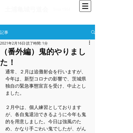
​土浦亀城弓道会
Since 1964
記事
2021年2月16日
読了時間: 1分
（番外編）鬼的やりまし
た！
通常、２月は追儺射会を行いますが、
今年は、新型コロナの影響で、茨城県
独自の緊急事態宣言を受け、中止とし
ました。
２月中は、個人練習としております
が、各自鬼退治できるように今年も鬼
的を用意しました。今日は強風のた
め、かなり手ごわい鬼でしたが、がん