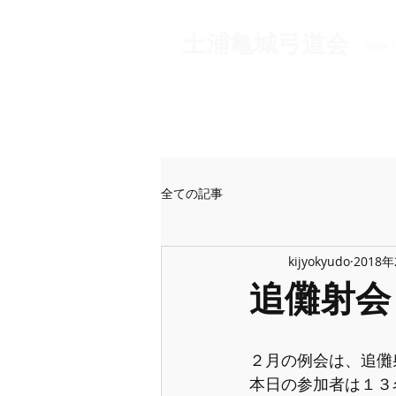
​土浦亀城弓道会
Since 
全ての記事
kijyokyudo
2018
追儺射会
２月の例会は、追儺
本日の参加者は１３