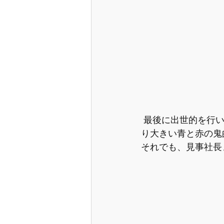
 最後に出世的を行いました。左の的から順に当てていきます。通常の霞的（一尺二寸）よ
り大きい青と赤の鬼
それでも、見事社長