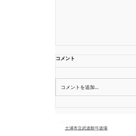
コメント
コメントを追加…
５月の練成会＆研修会
練習場所への​アクセス
土浦市立武道館弓道場