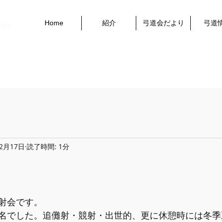
Home
紹介
弓道会だより
弓道
1964
年2月17日
読了時間: 1分
射会です。
名でした。追儺射・競射・出世的、更に休憩時には冬季