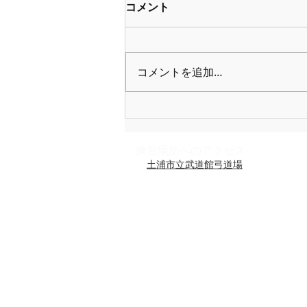
コメント
コメントを追加…
５月の練成会＆研修会
練習場所への​アクセス
土浦市立武道館弓道場