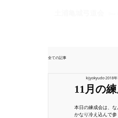
​土浦亀城弓道会
Since 
全ての記事
kijyokyudo
2018
11月の
本日の練成会は、な
かなり冷え込んで参