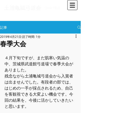
​土浦亀城弓道会
Since 1964
記事
2019年4月21日
読了時間: 1分
春季大会
４月下旬ですが、まだ肌寒い気温の
中、茨城県武道館弓道場で春季大会が
ありました。
残念ながら土浦亀城弓道会から入賞者
は出ませんでした。有段者の部では、
はじめの一手が採点されるため、自己
を客観視できる大変よい機会です。今
回の結果を、今後に活かしていきたい
と思います。