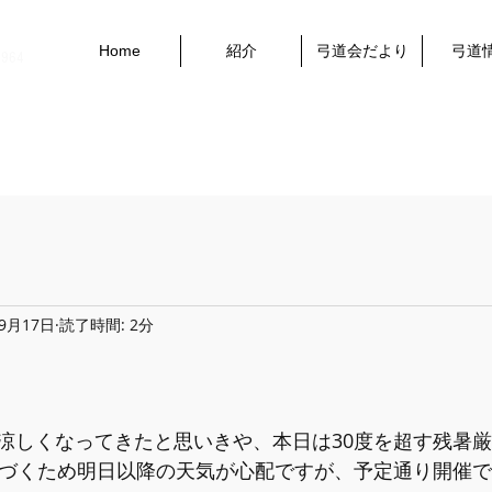
Home
紹介
弓道会だより
弓道
1964
年9月17日
読了時間: 2分
涼しくなってきたと思いきや、本日は30度を超す残暑
近づくため明日以降の天気が心配ですが、予定通り開催