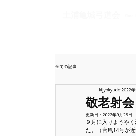
​土浦亀城弓道会
Since 
全ての記事
kijyokyudo
2022
敬老射会
更新日：
2022年9月23日
９月に入りようやく
た。（台風14号が