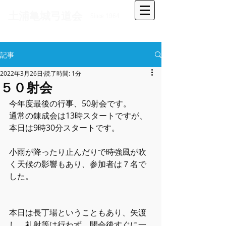
​土浦亀城弓道会
Since 1964
記事
2022年3月26日
読了時間: 1分
５０射会
今年度最後の行事、50射会です。
通常の錬成会は13時スタートですが、
本日は9時30分スタートです。
小雨が降ったり止んだりで時強風が吹
く天候の影響もあり、参加者は７名で
した。
本日は長丁場ということもあり、矢渡
し、礼射等は行わず、開会後すぐに一