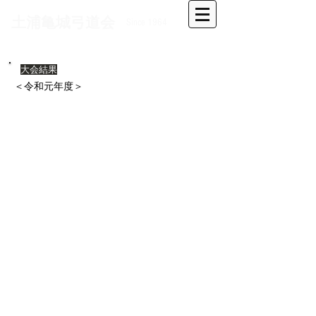
​土浦亀城弓道会
Since 1964
大会結果
​＜令和元年度＞