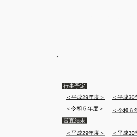
​土浦亀城弓道会
Since 
​アーカイブ
行事予定
​＜平成29年度＞
​＜平成3
​＜令和５年度＞
​＜令和６
審査結果
​＜平成29年度＞
​＜平成3