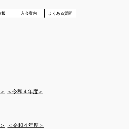
情報
入会案内
よくある質問
度＞
​＜令和４年度＞
度＞
​＜令和４年度＞