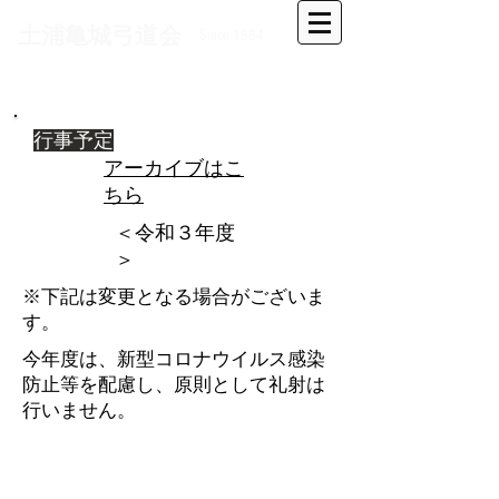
​土浦亀城弓道会
Since 1964
行事予定
​アーカイブはこ
ちら
​＜令和３年度
＞
※下記は変更となる場合がございま
す。
今年度は、新型コロナウイルス感染
防止等を配慮し、原則として礼射は
行いません。